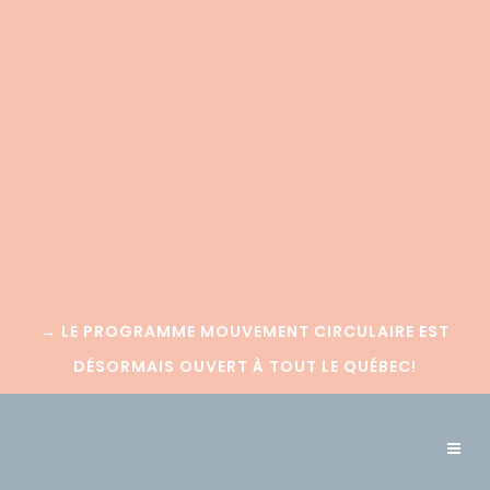
→
LE PROGRAMME MOUVEMENT CIRCULAIRE EST
DÉSORMAIS OUVERT À TOUT LE QUÉBEC!