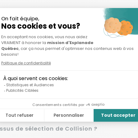
nancement ?
que aux programmes
us de sélection de Collision ?