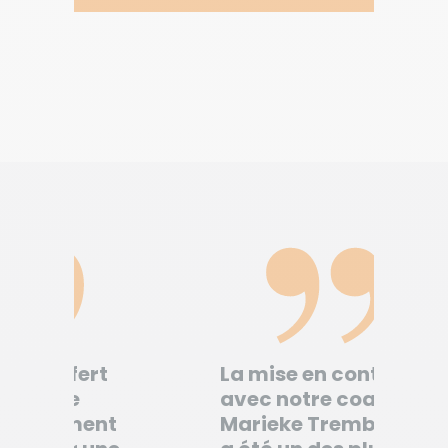
t
La mise en contact
Le
avec notre coache,
pa
nt
Marieke Tremblay,
no