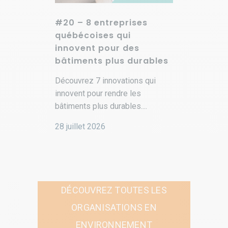
#20 – 8 entreprises
Progra
québécoises qui
Impact :
innovent pour des
entrepr
bâtiments plus durables
Quand la s
Découvrez 7 innovations qui
l'entrepren
innovent pour rendre les
découvrez 
bâtiments plus durables....
lauréates
Impact 202
28 juillet 2026
3 juillet 2
DÉCOUVREZ TOUTES LES
ORGANISATIONS EN
ENVIRONNEMENT