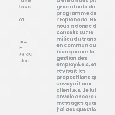
ne
a été un des plus
ai
us
gros atouts du
sy
programme de
le
l’Esplanade. Elle
in
nous a donné des
te
conseils sur le
pr
milieu du transport
,
Ch
en commun aussi
fon
bien que sur la
 du
Bli
gestion des
on
pr
employé.e.s, et elle
en
révisait les
propositions qu’on
envoyait aux
client.e.s. Je lui
envoie encore des
messages quand
j’ai des questions…