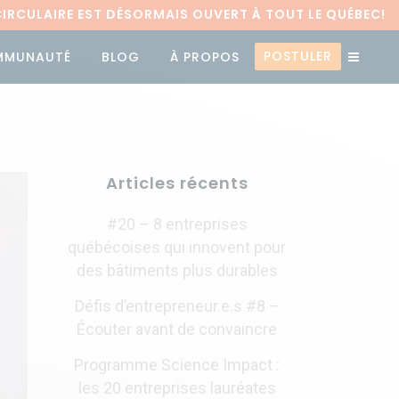
RCULAIRE EST DÉSORMAIS OUVERT À TOUT LE QUÉBEC!
POSTULER
MMUNAUTÉ
BLOG
À PROPOS
Articles récents
#20 – 8 entreprises
québécoises qui innovent pour
des bâtiments plus durables
Défis d’entrepreneur.e.s #8 –
Écouter avant de convaincre
Programme Science Impact :
les 20 entreprises lauréates