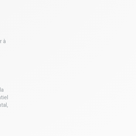
r à
la
tiel
tal,