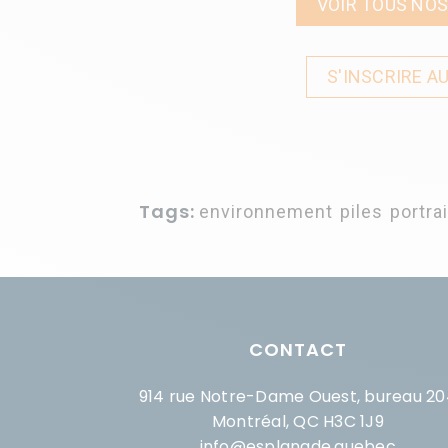
VOIR TOUS NOS
S'INSCRIRE A
Tags:
environnement
,
piles
,
portrai
CONTACT
914 rue Notre-Dame Ouest, bureau 20
Montréal, QC H3C 1J9
info@esplanade.quebec