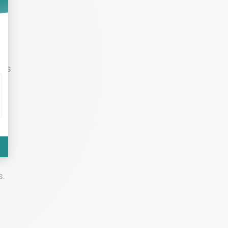
à
s
s
urs
s.