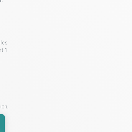
nt
iles
nt 1
ion,