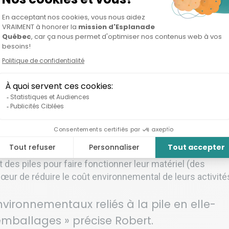
Grâce à ce service, Aisen accompagne les entreprises 
échanger leurs habitudes d’approvisionnement pour de
habitudes plus respectueuses de l’environnement, san
leur ajouter de charge et en n’impactant aucunement le
opérations courantes.
i le Groupe TVA, la Ville de Montréal, L’Oréal, et d’autres
des piles pour faire fonctionner leur matériel (des
 cœur de réduire le coût environnemental de leurs activité
nvironnementaux reliés à la pile en elle-
mballages » précise Robert.