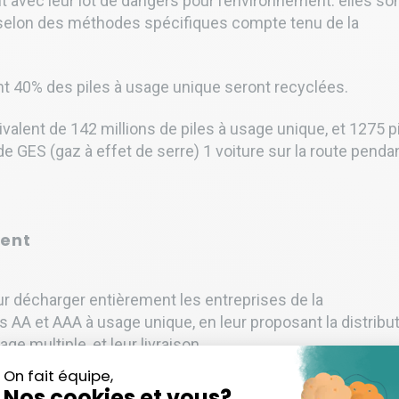
nt avec leur lot de dangers pour l’environnement: elles so
 selon des méthodes spécifiques compte tenu de la
t 40% des piles à usage unique seront recyclées.
valent de 142 millions de piles à usage unique, et 1275 p
 GES (gaz à effet de serre) 1 voiture sur la route penda
ent
r décharger entièrement les entreprises de la
es AA et AAA à usage unique, en leur proposant la distribut
ge multiple, et leur livraison.