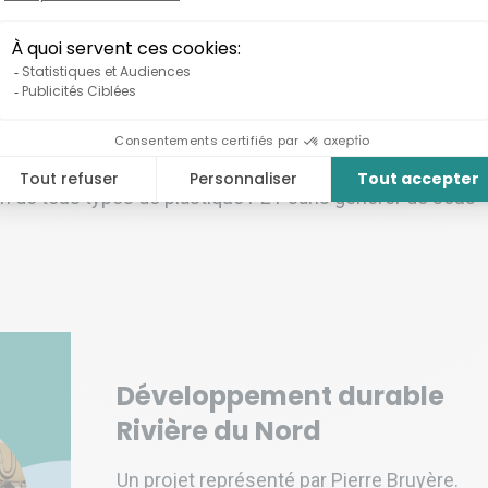
duit est d’origine fossile et la fin de vie de cette
ébec, près de 400 000 tonnes de déchets PET et Polyes
agnant à seulement 14% et 9% respectivement, une quanti
d’eau et les écosystèmes.
ambitionne d’introduire une nouvelle gestion des déche
able : le biorecyclage enzymatique. Ce procédé biologiqu
on de tous types de plastique PET sans générer de sous-
Développement durable
Rivière du Nord
Un projet représenté par Pierre Bruyère.