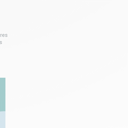
tres
es