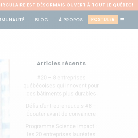
RCULAIRE EST DÉSORMAIS OUVERT À TOUT LE QUÉBEC!
POSTULER
MMUNAUTÉ
BLOG
À PROPOS
Articles récents
#20 – 8 entreprises
québécoises qui innovent pour
des bâtiments plus durables
Défis d’entrepreneur.e.s #8 –
Écouter avant de convaincre
Programme Science Impact :
les 20 entreprises lauréates