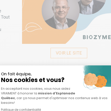
e
 Tout
u
VOIR LE SITE
 fabriquer du plastique, encourager le tri sélectif et la
 répondre à une urgence: celle de diminuer la pollution
se Biozyme Technologies :