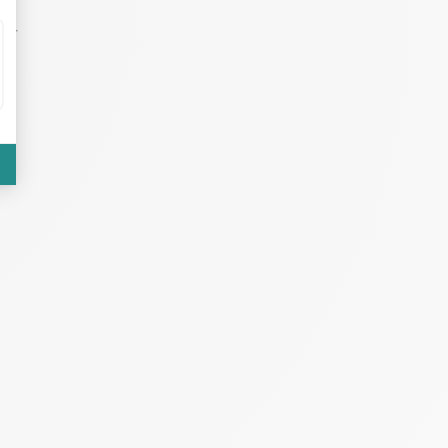
ter
té
ts
e,