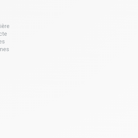
ière
ecte
les
êmes