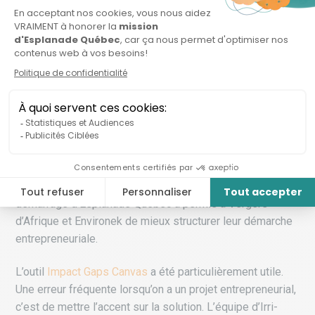
« Avec notre système, l’irrigation va coûter 2000 $ au lieu
de 20 000 $ », indique Chantal Bernatchez.
Par ailleurs, ce projet de réemploi de vieilles tubulures
aura aussi un impact social puisque le Groupe Aptas est
une entreprise qui emploie des personnes ayant des
limitations fonctionnelles.
Le problème avant la solution
Participer au
programme Collision
pour les projets en
démarrage d’Esplanade Québec a permis à Vergers
d’Afrique et Environek de mieux structurer leur démarche
entrepreneuriale.
L’outil
Impact Gaps Canvas
a été particulièrement utile.
Une erreur fréquente lorsqu’on a un projet entrepreneurial,
c’est de mettre l’accent sur la solution. L’équipe d’Irri-