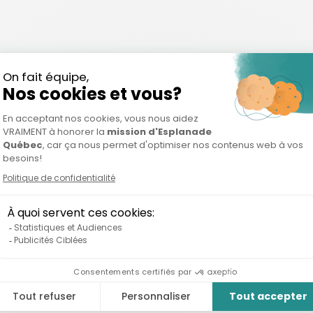
Secteur
Entrepreneur
omie circulaire, Systèmes
Jérôme Perron
alimentaires