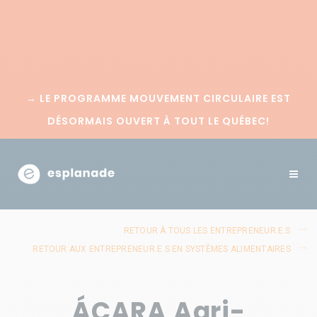
→
LE PROGRAMME MOUVEMENT CIRCULAIRE EST
DÉSORMAIS OUVERT À TOUT LE QUÉBEC!
RETOUR À TOUS LES ENTREPRENEUR.E.S
RETOUR AUX ENTREPRENEUR.E.S EN SYSTÈMES ALIMENTAIRES
ÁCARA Agri-