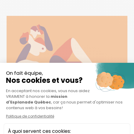
22 MAR
#3 – 4 STARTUPS
QUÉBÉCOISES POUR
AMÉLIORER NOTRE SANTÉ