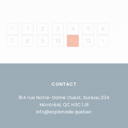
1
2
3
4
5
6
7
8
9
10
11
12
CONTACT
914 rue Notre-Dame Ouest, bureau 204
Montréal, QC H3C 1J9
info@esplanade.quebec