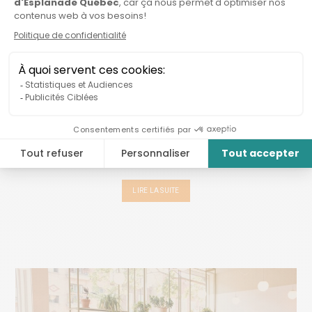
QUAND DES INGÉNIEURS
BIOMÉDICAUX SE
METTENT AU SERVICE DE
L’AGRICULTURE
La startup ChrysaLabs a mis au point un outil
d’analyse de sols en temps réel pour une meilleure
gestion de la fertilité des sols. Une innovation qui
attire les investisseurs d’impact....
LIRE LA SUITE