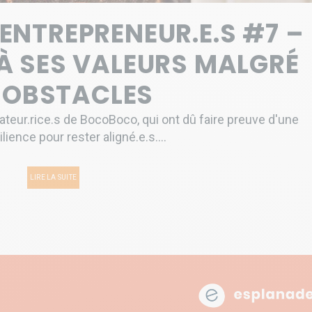
’ENTREPRENEUR.E.S #7 –
 À SES VALEURS MALGRÉ
 OBSTACLES
eur.rice.s de BocoBoco, qui ont dû faire preuve d'une
lience pour rester aligné.e.s....
LIRE LA SUITE