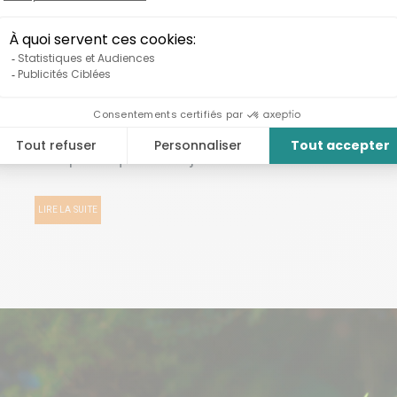
ENT CIRCULAIRE : 12
S QUI TRANSFORMENT
T QUE DE JETER
s 12 entreprises prouvent qu'on peut transformer les
sources plutôt que de les jeter....
LIRE LA SUITE