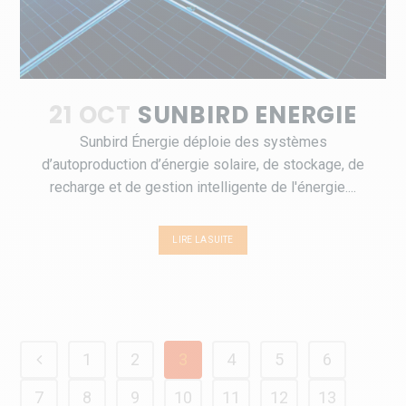
21 OCT
SUNBIRD ENERGIE
Sunbird Énergie déploie des systèmes
d’autoproduction d’énergie solaire, de stockage, de
recharge et de gestion intelligente de l'énergie....
LIRE LA SUITE
1
2
3
4
5
6
7
8
9
10
11
12
13