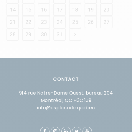
14
15
16
17
18
19
20
21
22
23
24
25
26
27
28
29
30
31
CONTACT
914 rue Notre-Dame Ouest, bureau 204
Montréal, QC H3C 1J9
info@esplanade.quebec