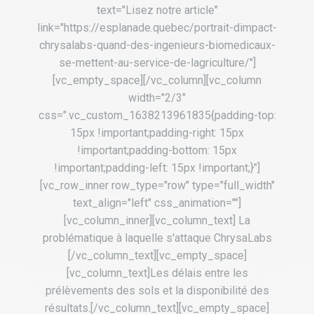
text="Lisez notre article"
link="https://esplanade.quebec/portrait-dimpact-
chrysalabs-quand-des-ingenieurs-biomedicaux-
se-mettent-au-service-de-lagriculture/"]
[vc_empty_space][/vc_column][vc_column
width="2/3"
css=".vc_custom_1638213961835{padding-top:
15px !important;padding-right: 15px
!important;padding-bottom: 15px
!important;padding-left: 15px !important;}"]
[vc_row_inner row_type="row" type="full_width"
text_align="left" css_animation=""]
[vc_column_inner][vc_column_text] La
problématique à laquelle s'attaque ChrysaLabs
[/vc_column_text][vc_empty_space]
[vc_column_text]Les délais entre les
prélèvements des sols et la disponibilité des
résultats.[/vc_column_text][vc_empty_space]