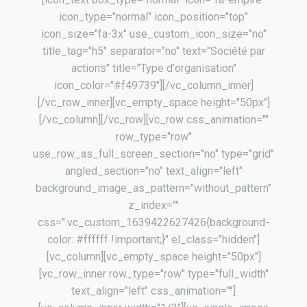
icon_type="normal" icon_position="top"
icon_size="fa-3x" use_custom_icon_size="no"
title_tag="h5" separator="no" text="Société par
actions" title="Type d'organisation"
icon_color="#f49739"][/vc_column_inner]
[/vc_row_inner][vc_empty_space height="50px"]
[/vc_column][/vc_row][vc_row css_animation=""
row_type="row"
use_row_as_full_screen_section="no" type="grid"
angled_section="no" text_align="left"
background_image_as_pattern="without_pattern"
z_index=""
css=".vc_custom_1639422627426{background-
color: #ffffff !important;}" el_class="hidden"]
[vc_column][vc_empty_space height="50px"]
[vc_row_inner row_type="row" type="full_width"
text_align="left" css_animation=""]