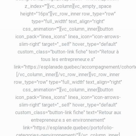
z_index=""][vc_column][vc_empty_space
height="16px"][vc_row_inner row_type="row"
type="full_width" text_align="right"
css_animation=""][vc_column_inner][button
icon_pack="linea_icons" linea_icon="icon-arrows-
slim-right" target="_self" hover_type="default"
custom_class="button-link fiche" text="Retour à
tous les entrepreneur.e.s"
link="https://esplanade.quebec/accompagnement/cohort
[/vc_column_inner][/vc_row_inner][vc_row_inner
row_type="row" type="full_width" text_align="right"
css_animation=""][vc_column_inner][button
icon_pack="linea_icons" linea_icon="icon-arrows-
slim-right" target="_self" hover_type="default"
custom_class="button-link fiche" text="Retour aux
entrepreneur.e.s en environnement"
link="https://esplanade.quebec/portofolio-
categories-genvironnement/"][/vc_column_inner]