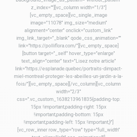
z_index=""][vc_column width="1/3"]
[vc_empty_space][vc_single_image
image="11078" img_size="medium"
alignment="center" onclick="custom_link"
img_link_target="_blank" qode_css_animation=""
link="https://polliflora.com/"][vc_empty_space]
[button target="_self" hover_type="enlarge"
text_align="center" text="Lisez notre article"
link="https://esplanade.quebec/portraits-dimpact-
miel-montreal-proteger-les-abeilles-un-jardin-a-la-
fois/"][vc_empty_space][/vc_column][vc_column
width="2/3"
css=".vc_custom_1638213961835{padding-top:
15px !important;padding-right: 15px
!important;padding-bottom: 15px
!important;padding-left: 15px !important;}"]
[vc_row_inner row_type="row" type="full_width"