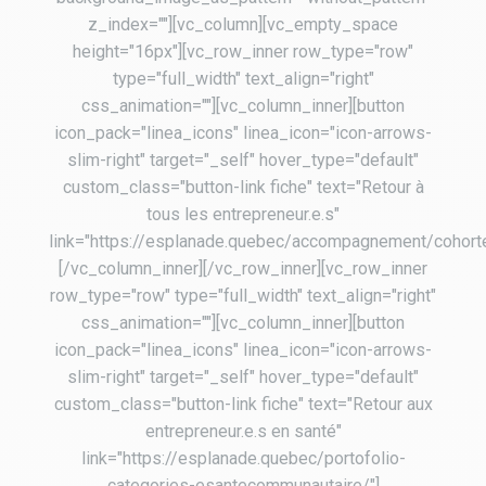
z_index=""][vc_column][vc_empty_space
height="16px"][vc_row_inner row_type="row"
type="full_width" text_align="right"
css_animation=""][vc_column_inner][button
icon_pack="linea_icons" linea_icon="icon-arrows-
slim-right" target="_self" hover_type="default"
custom_class="button-link fiche" text="Retour à
tous les entrepreneur.e.s"
link="https://esplanade.quebec/accompagnement/cohort
[/vc_column_inner][/vc_row_inner][vc_row_inner
row_type="row" type="full_width" text_align="right"
css_animation=""][vc_column_inner][button
icon_pack="linea_icons" linea_icon="icon-arrows-
slim-right" target="_self" hover_type="default"
custom_class="button-link fiche" text="Retour aux
entrepreneur.e.s en santé"
link="https://esplanade.quebec/portofolio-
categories-esantecommunautaire/"]