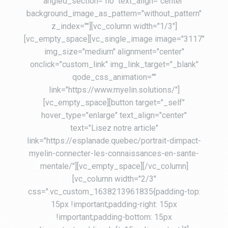
angled_section="no" text_align="center"
background_image_as_pattern="without_pattern"
z_index=""][vc_column width="1/3"]
[vc_empty_space][vc_single_image image="3117"
img_size="medium" alignment="center"
onclick="custom_link" img_link_target="_blank"
qode_css_animation=""
link="https://www.myelin.solutions/"]
[vc_empty_space][button target="_self"
hover_type="enlarge" text_align="center"
text="Lisez notre article"
link="https://esplanade.quebec/portrait-dimpact-
myelin-connecter-les-connaissances-en-sante-
mentale/"][vc_empty_space][/vc_column]
[vc_column width="2/3"
css=".vc_custom_1638213961835{padding-top:
15px !important;padding-right: 15px
!important;padding-bottom: 15px