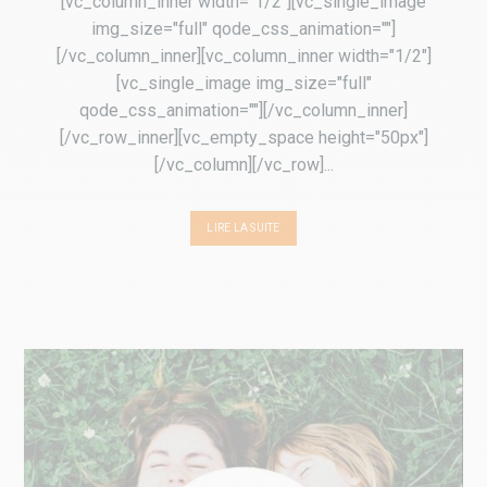
[vc_column_inner width="1/2"][vc_single_image
img_size="full" qode_css_animation=""]
[/vc_column_inner][vc_column_inner width="1/2"]
[vc_single_image img_size="full"
qode_css_animation=""][/vc_column_inner]
[/vc_row_inner][vc_empty_space height="50px"]
[/vc_column][/vc_row]...
LIRE LA SUITE