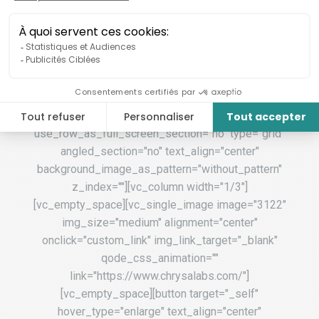
type="grid" text_align="left"
css_animation="element_from_top"]
[vc_column_inner][vc_column_text] ChrysaLabs
[/vc_column_text][/vc_column_inner]
[/vc_row_inner][vc_empty_space height="75px"]
[/vc_column][/vc_row][vc_row css_animation=""
row_type="row"
use_row_as_full_screen_section="no" type="grid"
angled_section="no" text_align="center"
background_image_as_pattern="without_pattern"
z_index=""][vc_column width="1/3"]
[vc_empty_space][vc_single_image image="3122"
img_size="medium" alignment="center"
onclick="custom_link" img_link_target="_blank"
qode_css_animation=""
link="https://www.chrysalabs.com/"]
[vc_empty_space][button target="_self"
hover_type="enlarge" text_align="center"