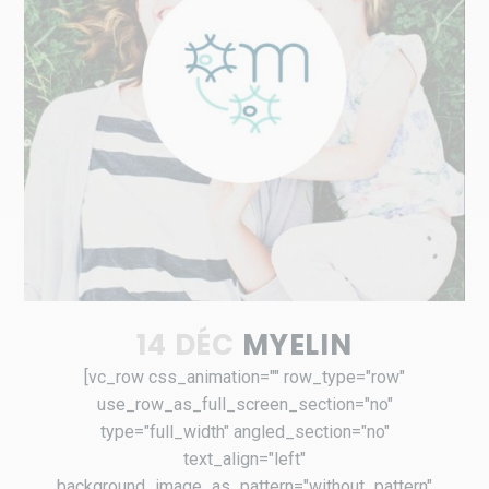
14 DÉC
MYELIN
[vc_row css_animation="" row_type="row"
use_row_as_full_screen_section="no"
type="full_width" angled_section="no"
text_align="left"
background_image_as_pattern="without_pattern"