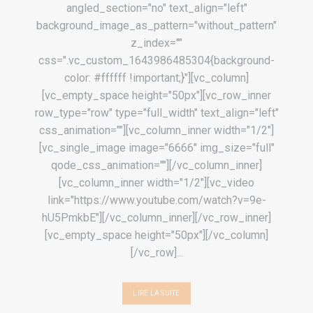
angled_section="no" text_align="left"
background_image_as_pattern="without_pattern"
z_index=""
css=".vc_custom_1643986485304{background-
color: #ffffff !important;}"][vc_column]
[vc_empty_space height="50px"][vc_row_inner
row_type="row" type="full_width" text_align="left"
css_animation=""][vc_column_inner width="1/2"]
[vc_single_image image="6666" img_size="full"
qode_css_animation=""][/vc_column_inner]
[vc_column_inner width="1/2"][vc_video
link="https://www.youtube.com/watch?v=9e-
hU5PmkbE"][/vc_column_inner][/vc_row_inner]
[vc_empty_space height="50px"][/vc_column]
[/vc_row]...
LIRE LA SUITE