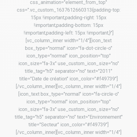
css_animation="element_from_top"
css=".vc_custom_1637612660313{padding-top:
15px !important;padding-right: 15px
!important;padding-bottom: 15px
!important;padding-left: 15px !important;}"]
[vc_column_inner width="1/4"][icon_text
box_type="normal" icon="fa-dot-circle-o"
icon_type="normal" icon_position="top"
icon_size="fa-3x" use_custom_icon_size="no"
title_tag="h5" separator="no" text="2011"
title="Date de création" icon_color="#f49739"]
[/vc_column_inner][vc_column_inner width="1/4"]
[icon_text box_type="normal" icon="fa-circle-o"
icon_type="normal" icon_position="top"
icon_size="fa-3x" use_custom_icon_size="no"
title_tag="h5" separator="no" text="Environnement"
title="Secteur" icon_color="#f49739"]
[/vc_column_inner][vc_column_inner width="1/4"]