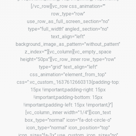
[/vc_row][vc_row css_animation=""
row_type="row"
use_row_as_full_screen_section="no"
type="full_width" angled_section="no"
text_align="left"
background_image_as_pattern="without_pattern"
z_index=""][vc_column][vc_empty_space
height="50px"][vc_row_inner row_type="row"
type="grid" text_align="left"
css_animation="element_from_top"
css=".vc_custom_1637612660313{padding-top:
15px !important;padding-right: 15px
!important;padding-bottom: 15px
!important;padding-left: 15px !important;}"]
[vc_column_inner width="1/4"][icon_text
box_type="normal" icon="fa-dot-circle-o"
icon_type="normal" icon_position="top"
icon_size="fa-3x" use_custom_icon_size="no"