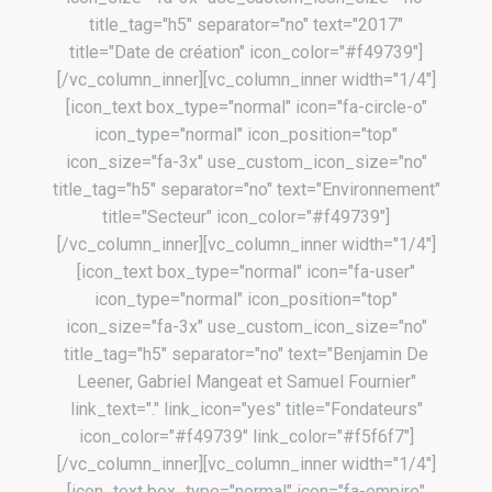
title_tag="h5" separator="no" text="2017"
title="Date de création" icon_color="#f49739"]
[/vc_column_inner][vc_column_inner width="1/4"]
[icon_text box_type="normal" icon="fa-circle-o"
icon_type="normal" icon_position="top"
icon_size="fa-3x" use_custom_icon_size="no"
title_tag="h5" separator="no" text="Environnement"
title="Secteur" icon_color="#f49739"]
[/vc_column_inner][vc_column_inner width="1/4"]
[icon_text box_type="normal" icon="fa-user"
icon_type="normal" icon_position="top"
icon_size="fa-3x" use_custom_icon_size="no"
title_tag="h5" separator="no" text="Benjamin De
Leener, Gabriel Mangeat et Samuel Fournier"
link_text="." link_icon="yes" title="Fondateurs"
icon_color="#f49739" link_color="#f5f6f7"]
[/vc_column_inner][vc_column_inner width="1/4"]
[icon_text box_type="normal" icon="fa-empire"