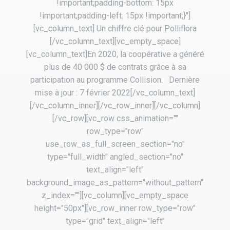
!important;padding-bottom: 15px
!important;padding-left: 15px !important;}"]
[vc_column_text] Un chiffre clé pour Polliflora
[/vc_column_text][vc_empty_space]
[vc_column_text]En 2020, la coopérative a généré
plus de 40 000 $ de contrats grâce à sa
participation au programme Collision. Dernière
mise à jour : 7 février 2022[/vc_column_text]
[/vc_column_inner][/vc_row_inner][/vc_column]
[/vc_row][vc_row css_animation=""
row_type="row"
use_row_as_full_screen_section="no"
type="full_width" angled_section="no"
text_align="left"
background_image_as_pattern="without_pattern"
z_index=""][vc_column][vc_empty_space
height="50px"][vc_row_inner row_type="row"
type="grid" text_align="left"