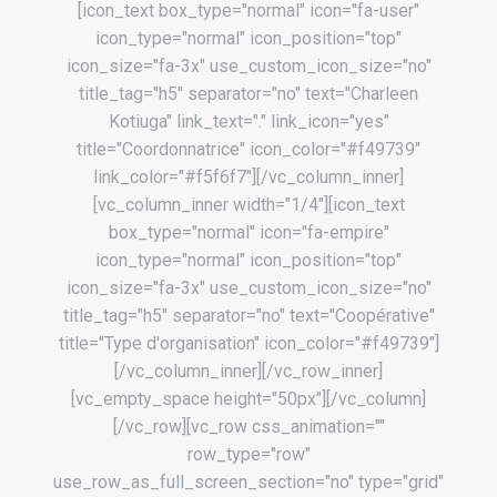
[icon_text box_type="normal" icon="fa-user"
icon_type="normal" icon_position="top"
icon_size="fa-3x" use_custom_icon_size="no"
title_tag="h5" separator="no" text="Charleen
Kotiuga" link_text="." link_icon="yes"
title="Coordonnatrice" icon_color="#f49739"
link_color="#f5f6f7"][/vc_column_inner]
[vc_column_inner width="1/4"][icon_text
box_type="normal" icon="fa-empire"
icon_type="normal" icon_position="top"
icon_size="fa-3x" use_custom_icon_size="no"
title_tag="h5" separator="no" text="Coopérative"
title="Type d'organisation" icon_color="#f49739"]
[/vc_column_inner][/vc_row_inner]
[vc_empty_space height="50px"][/vc_column]
[/vc_row][vc_row css_animation=""
row_type="row"
use_row_as_full_screen_section="no" type="grid"