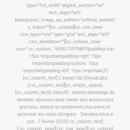
type="full_width" angled_section="no"
text_align="left"
background_image_as_pattern="without_pattern"
z_index=""][vc_column][vc_row_inner
row_type="row" type="grid" text_align="left"
css_animation=""][vc_column_inner
css=".vc_custom_1638213979897{padding-top:
15px !important;padding-right: 15px
!important;padding-bottom: 15px
!important;padding-left: 15px !important;}"]
[vc_column_text] L'impact de ChrysaLabs
[/vc_column_text][vc_empty_space]
[vc_column_text]L'objectif : obtenir davantage de
données agricoles pour mener des actions plus
précises, obtenir un rendement plus élevé et
optimiser les coûts d’engrais. Dernière mise à
jour : 7 février 2022[/vc_column_text]
[/vc_column_inner][/vc_row_inner][/vc_column]