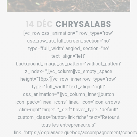
14 DÉC
CHRYSALABS
[vc_row css_animation="" row_type="row"
use_row_as_full_screen_section="no"
type="full_width" angled_section="no"
text_align="left"
background_image_as_pattern="without_pattern"
z_index=""][vc_column][vc_empty_space
height="16px"][vc_row_inner row_type="row"
type="full_width" text_align="right"
css_animation=""][vc_column_inner][button
icon_pack="linea_icons" linea_icon="icon-arrows-
slim-right" target="_self" hover_type="default"
custom_class="button-link fiche" text="Retour à
tous les entrepreneur.e.s"
link="https://esplanade.quebec/accompagnement/cohort