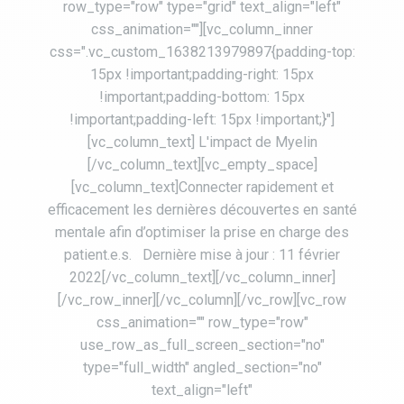
row_type="row" type="grid" text_align="left"
css_animation=""][vc_column_inner
css=".vc_custom_1638213979897{padding-top:
15px !important;padding-right: 15px
!important;padding-bottom: 15px
!important;padding-left: 15px !important;}"]
[vc_column_text] L'impact de Myelin
[/vc_column_text][vc_empty_space]
[vc_column_text]Connecter rapidement et
efficacement les dernières découvertes en santé
mentale afin d’optimiser la prise en charge des
patient.e.s. Dernière mise à jour : 11 février
2022[/vc_column_text][/vc_column_inner]
[/vc_row_inner][/vc_column][/vc_row][vc_row
css_animation="" row_type="row"
use_row_as_full_screen_section="no"
type="full_width" angled_section="no"
text_align="left"