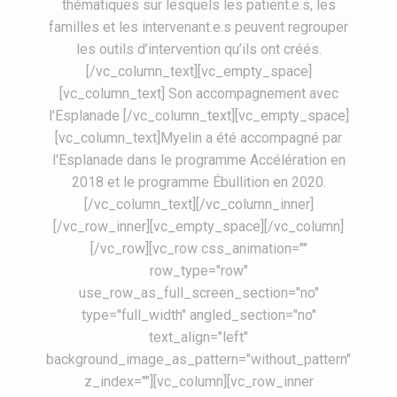
thématiques sur lesquels les patient.e.s, les
familles et les intervenant.e.s peuvent regrouper
les outils d’intervention qu’ils ont créés.
[/vc_column_text][vc_empty_space]
[vc_column_text] Son accompagnement avec
l'Esplanade [/vc_column_text][vc_empty_space]
[vc_column_text]Myelin a été accompagné par
l'Esplanade dans le programme Accélération en
2018 et le programme Ébullition en 2020.
[/vc_column_text][/vc_column_inner]
[/vc_row_inner][vc_empty_space][/vc_column]
[/vc_row][vc_row css_animation=""
row_type="row"
use_row_as_full_screen_section="no"
type="full_width" angled_section="no"
text_align="left"
background_image_as_pattern="without_pattern"
z_index=""][vc_column][vc_row_inner