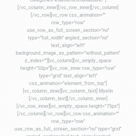
[/vc_column_inner][/vc_row_inner][/vc_column]
[/vc_row][vc_row css_animation=""
row_type="row"
use_row_as_full_screen_section="no"
type="full_width" angled_section="no"
text_align="left"
background_image_as_pattern="without_pattern"
z_index=""][vc_column][vc_empty_space
height="50px"][vc_row_inner row_type="row"
type="grid" text_align="left"
css_animation="element_from_top"]
[vc_column_inner][vc_column_text] Myelin
[/vc_column_text][/vc_column_inner]
[/vc_row_inner][vc_empty_space height="75px"]
[/vc_column][/vc_row][vc_row css_animation=""
row_type="row"
use_row_as_full_screen_section="no" type="grid"