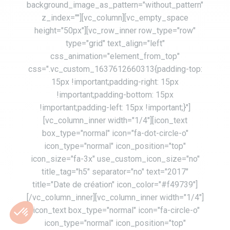
background_image_as_pattern="without_pattern"
z_index=""][vc_column][vc_empty_space
height="50px"][vc_row_inner row_type="row"
type="grid" text_align="left"
css_animation="element_from_top"
css=".vc_custom_1637612660313{padding-top:
15px !important;padding-right: 15px
!important;padding-bottom: 15px
!important;padding-left: 15px !important;}"]
[vc_column_inner width="1/4"][icon_text
box_type="normal" icon="fa-dot-circle-o"
icon_type="normal" icon_position="top"
icon_size="fa-3x" use_custom_icon_size="no"
title_tag="h5" separator="no" text="2017"
title="Date de création" icon_color="#f49739"]
[/vc_column_inner][vc_column_inner width="1/4"]
[icon_text box_type="normal" icon="fa-circle-o"
icon_type="normal" icon_position="top"