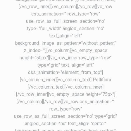
[/vc_row_inner][/vc_column][/vc_row][vc_row
css_animation="" row_type="row"
use_row_as_full_screen_section="no"
type="full_width" angled_section="no"
text_align="left"
background_image_as_pattern="without_pattern"
z_index=""][vc_column][vc_empty_space
height="50px"][vc_row_inner row_type="row"
type="grid" text_align="left"
css_animation="element_from_top"]
[vc_column_inner][vc_column_text] Polliflora
[/vc_column_text][/vc_column_inner]
[/vc_row_inner][vc_empty_space height="75px"]
[/vc_column][/vc_row][vc_row css_animation=""
row_type="row"
use_row_as_full_screen_section="no" type="grid"
angled_section="no" text_align="center"
background_image_as_pattern="without_pattern"