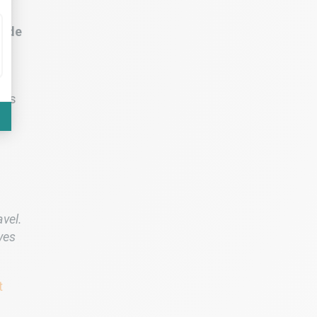
s de
ques
avel.
ves
t