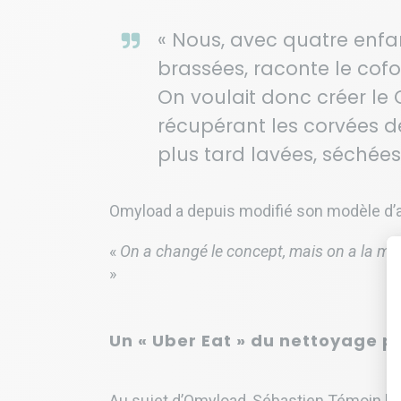
« Nous, avec quatre enf
brassées, raconte le cof
On voulait donc créer le 
récupérant les corvées d
plus tard lavées, séchées 
Omyload a depuis modifié son modèle d’af
«
On a changé le concept, mais on a la mêm
»
Un « Uber Eat » du nettoyage p
Au sujet d’Omyload, Sébastien Témoin l’