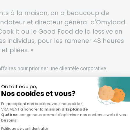
ants à la maison, on a beaucoup de
ondateur et directeur général d'Omyload.
Cook It ou le Good Food de la lessive en
es individus, pour les ramener 48 heures
et pliées. »
faires pour prioriser une clientèle corporative.
e mission, dit-il. On souhaite maximiser les impacts posit
rofessionnel
illustre comme «
un Uber Eat du textile
».