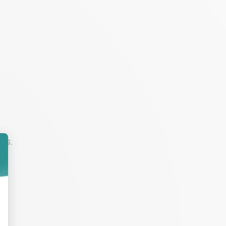
ifs
.