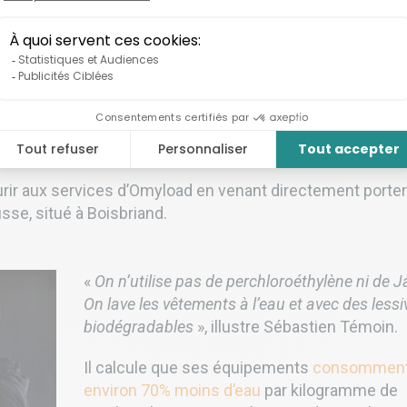
entreprise à Montréal peuvent ainsi retenir les service
on, et y suivre les avancées de leur corvée de lessive.
t de dépôt. On y récupère les tenues sales et on les rend 48
t le directeur général, qui compte plusieurs firmes juridi
rir aux services d’Omyload en venant directement porter
usse, situé à Boisbriand.
«
On n’utilise pas de perchloroéthylène ni de J
On lave les vêtements à l’eau et avec des lessi
biodégradables
», illustre Sébastien Témoin.
Il calcule que ses équipements
consommen
environ 70% moins d’eau
par
kilogramme de