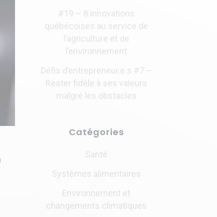
#19 – 8 innovations
québécoises au service de
l’agriculture et de
l’environnement
Défis d’entrepreneur.e.s #7 –
Rester fidèle à ses valeurs
malgré les obstacles
Catégories
D
Santé
Systèmes alimentaires
Environnement et
changements climatiques