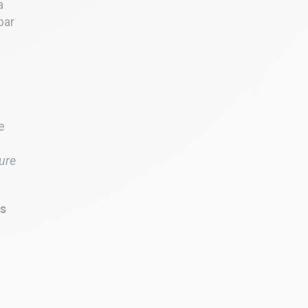
a
par
e
ure
es