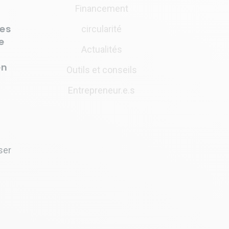
Financement
ues
circularité
e
Actualités
e
en
Outils et conseils
Entrepreneur.e.s
ser