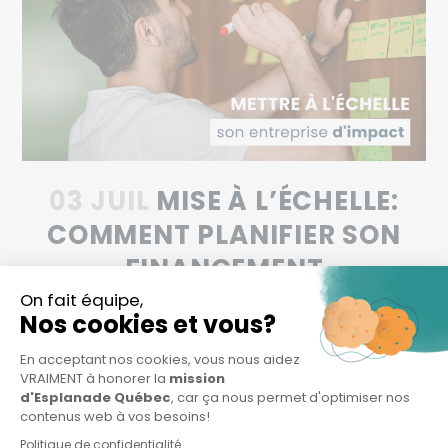
03 JUIL
MISE À L’ÉCHELLE:
COMMENT PLANIFIER SON
FINANCEMENT
Planifier son financement, quand on met à l'échelle
son entreprise, implique de surveiller le contexte
macro, convaincre des investisseur.e.s, maîtriser
son sujet...
LIRE LA SUITE