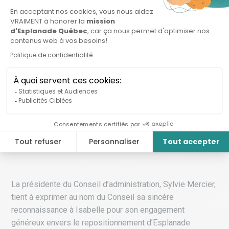
contribueront pleinement à assurer cette période de
transition.
L’engagement d’Esplanade Québec envers la
communauté d’entrepreneurs et l’écosystème reste
entier.
«
Nous maintenons un soutien de qualité au
quotidien, tout en poursuivant les orientations établies
dans notre plan stratégique. Notre équipe dispose de tout
ce qu’il faut pour traverser cette période de transition avec
stabilité et cohérenc
e
»
assurent Marie-Christine et
Laetitia.
La présidente du Conseil d’administration, Sylvie Mercier,
tient à exprimer au nom du Conseil sa sincère
reconnaissance à Isabelle pour son engagement
généreux envers le repositionnement d’Esplanade