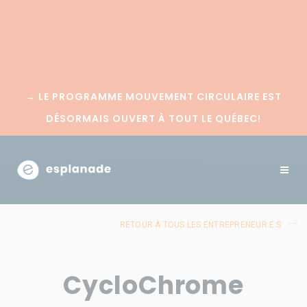
→
LE PROGRAMME MOUVEMENT CIRCULAIRE EST
DÉSORMAIS OUVERT À TOUT LE QUÉBEC!
RETOUR À TOUS LES ENTREPRENEUR.E.S
CycloChrome