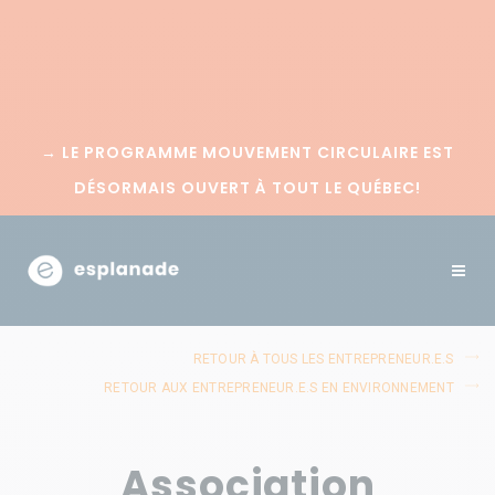
→
LE PROGRAMME MOUVEMENT CIRCULAIRE EST
DÉSORMAIS OUVERT À TOUT LE QUÉBEC!
RETOUR À TOUS LES ENTREPRENEUR.E.S
RETOUR AUX ENTREPRENEUR.E.S EN ENVIRONNEMENT
Association