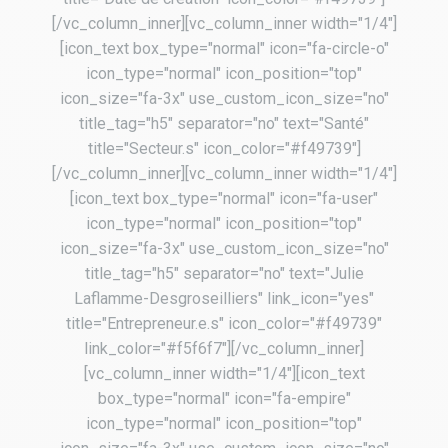
[/vc_column_inner][vc_column_inner width="1/4"]
[icon_text box_type="normal" icon="fa-circle-o"
icon_type="normal" icon_position="top"
icon_size="fa-3x" use_custom_icon_size="no"
title_tag="h5" separator="no" text="Santé"
title="Secteur.s" icon_color="#f49739"]
[/vc_column_inner][vc_column_inner width="1/4"]
[icon_text box_type="normal" icon="fa-user"
icon_type="normal" icon_position="top"
icon_size="fa-3x" use_custom_icon_size="no"
title_tag="h5" separator="no" text="Julie
Laflamme-Desgroseilliers" link_icon="yes"
title="Entrepreneur.e.s" icon_color="#f49739"
link_color="#f5f6f7"][/vc_column_inner]
[vc_column_inner width="1/4"][icon_text
box_type="normal" icon="fa-empire"
icon_type="normal" icon_position="top"