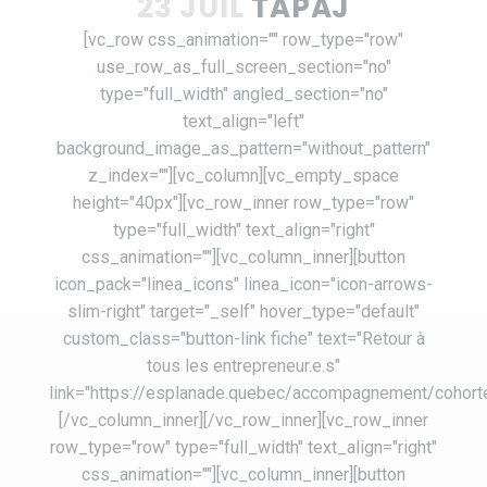
23 JUIL
TAPAJ
[vc_row css_animation="" row_type="row"
use_row_as_full_screen_section="no"
type="full_width" angled_section="no"
text_align="left"
background_image_as_pattern="without_pattern"
z_index=""][vc_column][vc_empty_space
height="40px"][vc_row_inner row_type="row"
type="full_width" text_align="right"
css_animation=""][vc_column_inner][button
icon_pack="linea_icons" linea_icon="icon-arrows-
slim-right" target="_self" hover_type="default"
custom_class="button-link fiche" text="Retour à
tous les entrepreneur.e.s"
link="https://esplanade.quebec/accompagnement/cohort
[/vc_column_inner][/vc_row_inner][vc_row_inner
row_type="row" type="full_width" text_align="right"
css_animation=""][vc_column_inner][button