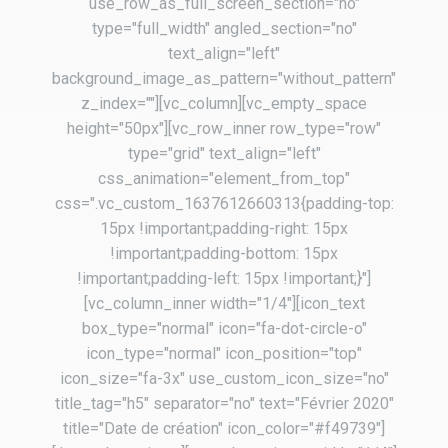
use_row_as_full_screen_section="no"
type="full_width" angled_section="no"
text_align="left"
background_image_as_pattern="without_pattern"
z_index=""][vc_column][vc_empty_space
height="50px"][vc_row_inner row_type="row"
type="grid" text_align="left"
css_animation="element_from_top"
css=".vc_custom_1637612660313{padding-top:
15px !important;padding-right: 15px
!important;padding-bottom: 15px
!important;padding-left: 15px !important;}"]
[vc_column_inner width="1/4"][icon_text
box_type="normal" icon="fa-dot-circle-o"
icon_type="normal" icon_position="top"
icon_size="fa-3x" use_custom_icon_size="no"
title_tag="h5" separator="no" text="Février 2020"
title="Date de création" icon_color="#f49739"]