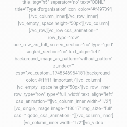
title_tag="h5" separator="no" text="OBNL"
title="Type d'organisation" icon_color="#f49739"]
[/vc_column_inner][/vc_row_inner]
[vc_empty_space height="50px"][/vc_column]
[/vc_row][vc_row css_animation=""
row_type="row"
use_row_as_full_screen_section="no" type="grid"
angled_section="no" text_align="left"
background_image_as_pattern="without_pattern"
z_index=""
css=".vc_custom_1748546954181{background-
color: #ffffff !important;}"][vc_column]
[vc_empty_space height="50px"][vc_row_inner
row_type="row" type="full_width" text_align="left"
css_animation=""][vc_column_inner width="1/2"]
[vc_single_image image="18617" img_size="full"
css="" qode_css_animation=""][/vc_column_inner]
[vc_column_inner width="1/2"][vc_video