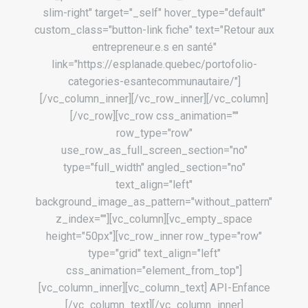
slim-right" target="_self" hover_type="default"
custom_class="button-link fiche" text="Retour aux
entrepreneur.e.s en santé"
link="https://esplanade.quebec/portofolio-
categories-esantecommunautaire/"]
[/vc_column_inner][/vc_row_inner][/vc_column]
[/vc_row][vc_row css_animation=""
row_type="row"
use_row_as_full_screen_section="no"
type="full_width" angled_section="no"
text_align="left"
background_image_as_pattern="without_pattern"
z_index=""][vc_column][vc_empty_space
height="50px"][vc_row_inner row_type="row"
type="grid" text_align="left"
css_animation="element_from_top"]
[vc_column_inner][vc_column_text] API-Enfance
[/vc_column_text][/vc_column_inner]