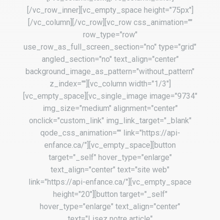
[/vc_row_inner][vc_empty_space height="75px"]
[/vc_column][/vc_row][vc_row css_animation=""
row_type="row"
use_row_as_full_screen_section="no" type="grid"
angled_section="no" text_align="center"
background_image_as_pattern="without_pattern"
z_index=""][vc_column width="1/3"]
[vc_empty_space][vc_single_image image="9734"
img_size="medium" alignment="center"
onclick="custom_link" img_link_target="_blank"
qode_css_animation="" link="https://api-
enfance.ca/"][vc_empty_space][button
target="_self" hover_type="enlarge"
text_align="center" text="site web"
link="https://api-enfance.ca/"][vc_empty_space
height="20"][button target="_self"
hover_type="enlarge" text_align="center"
text="Lisez notre article"