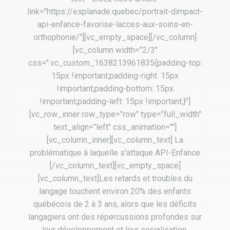
link="https://esplanade.quebec/portrait-dimpact-
api-enfance-favorise-lacces-aux-soins-en-
orthophonie/"][vc_empty_space][/vc_column]
[vc_column width="2/3"
css=".vc_custom_1638213961835{padding-top:
15px !important;padding-right: 15px
!important;padding-bottom: 15px
!important;padding-left: 15px !important;}"]
[vc_row_inner row_type="row" type="full_width"
text_align="left" css_animation=""]
[vc_column_inner][vc_column_text] La
problématique à laquelle s'attaque API-Enfance
[/vc_column_text][vc_empty_space]
[vc_column_text]Les retards et troubles du
langage touchent environ 20% des enfants
québécois de 2 à 3 ans, alors que les déficits
langagiers ont des répercussions profondes sur
leur développement et leur socialisation.