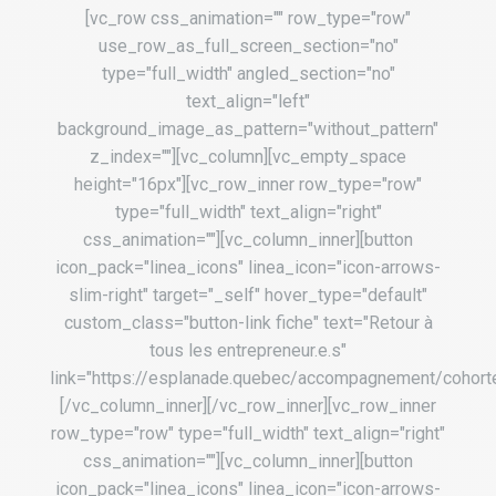
[vc_row css_animation="" row_type="row"
use_row_as_full_screen_section="no"
type="full_width" angled_section="no"
text_align="left"
background_image_as_pattern="without_pattern"
z_index=""][vc_column][vc_empty_space
height="16px"][vc_row_inner row_type="row"
type="full_width" text_align="right"
css_animation=""][vc_column_inner][button
icon_pack="linea_icons" linea_icon="icon-arrows-
slim-right" target="_self" hover_type="default"
custom_class="button-link fiche" text="Retour à
tous les entrepreneur.e.s"
link="https://esplanade.quebec/accompagnement/cohort
[/vc_column_inner][/vc_row_inner][vc_row_inner
row_type="row" type="full_width" text_align="right"
css_animation=""][vc_column_inner][button
icon_pack="linea_icons" linea_icon="icon-arrows-