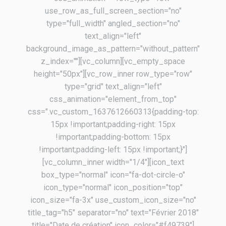
use_row_as_full_screen_section="no"
type="full_width" angled_section="no"
text_align="left"
background_image_as_pattern="without_pattern"
z_index=""][vc_column][vc_empty_space
height="50px"][vc_row_inner row_type="row"
type="grid" text_align="left"
css_animation="element_from_top"
css=".vc_custom_1637612660313{padding-top:
15px !important;padding-right: 15px
!important;padding-bottom: 15px
!important;padding-left: 15px !important;}"]
[vc_column_inner width="1/4"][icon_text
box_type="normal" icon="fa-dot-circle-o"
icon_type="normal" icon_position="top"
icon_size="fa-3x" use_custom_icon_size="no"
title_tag="h5" separator="no" text="Février 2018"
title="Date de création" icon_color="#f49739"]