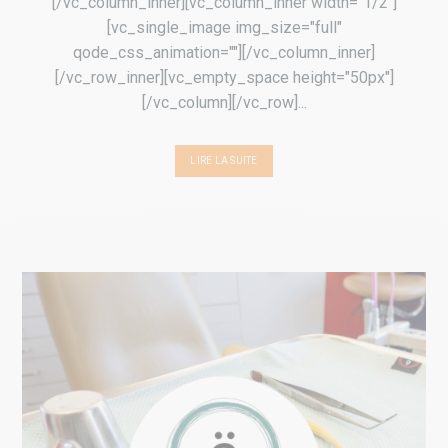
[/vc_column_inner][vc_column_inner width="1/2"]
[vc_single_image img_size="full"
qode_css_animation=""][/vc_column_inner]
[/vc_row_inner][vc_empty_space height="50px"]
[/vc_column][/vc_row]...
LIRE LA SUITE