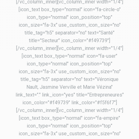
[/vc_column_inner][vc_column_inner width="1/4"]
[icon_text box_type="normal" icon="fa-circle-o"
icon_type="normal" icon_position="top"
icon_size="fa-3x" use_custom_icon_size="no"
title_tag="h5" separator="no" text="Santé"
title="Secteur" icon_color="#f49739"]
[/vc_column_inner][vc_column_inner width="1/4"]
[icon_text box_type="normal" icon="fa-user"
icon_type="normal" icon_position="top"
icon_size="fa-3x" use_custom_icon_size="no"
title_tag="h5" separator="no" text="Véronique
Nault, Jasmine Verville et Marie Vézina"
link_text="." link_icon="yes" title="Entrepreneures"
icon_color="#f49739" link_color="#f5f6f7"]
[/vc_column_inner][vc_column_inner width="1/4"]
[icon_text box_type="normal" icon="fa-empire"
icon_type="normal" icon_position="top"
icon_size="fa-3x" use_custom_icon_size="no"