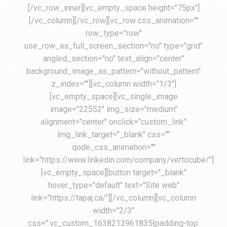
[/vc_row_inner][vc_empty_space height="75px"]
[/vc_column][/vc_row][vc_row css_animation=""
row_type="row"
use_row_as_full_screen_section="no" type="grid"
angled_section="no" text_align="center"
background_image_as_pattern="without_pattern"
z_index=""][vc_column width="1/3"]
[vc_empty_space][vc_single_image
image="22552" img_size="medium"
alignment="center" onclick="custom_link"
img_link_target="_blank" css=""
qode_css_animation=""
link="https://www.linkedin.com/company/vertocube/"]
[vc_empty_space][button target="_blank"
hover_type="default" text="Site web"
link="https://tapaj.ca/"][/vc_column][vc_column
width="2/3"
css=".vc_custom_1638213961835{padding-top: