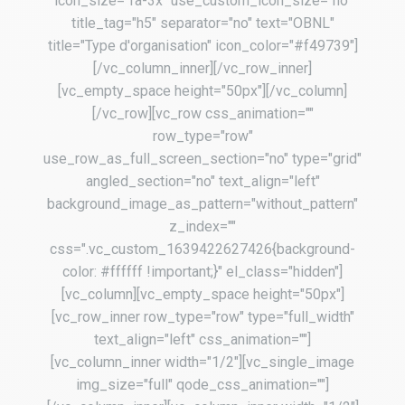
icon_size="fa-3x" use_custom_icon_size="no"
title_tag="h5" separator="no" text="OBNL"
title="Type d'organisation" icon_color="#f49739"]
[/vc_column_inner][/vc_row_inner]
[vc_empty_space height="50px"][/vc_column]
[/vc_row][vc_row css_animation=""
row_type="row"
use_row_as_full_screen_section="no" type="grid"
angled_section="no" text_align="left"
background_image_as_pattern="without_pattern"
z_index=""
css=".vc_custom_1639422627426{background-
color: #ffffff !important;}" el_class="hidden"]
[vc_column][vc_empty_space height="50px"]
[vc_row_inner row_type="row" type="full_width"
text_align="left" css_animation=""]
[vc_column_inner width="1/2"][vc_single_image
img_size="full" qode_css_animation=""]