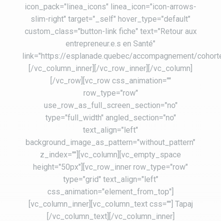
icon_pack="linea_icons" linea_icon="icon-arrows-
slim-right" target="_self" hover_type="default"
custom_class="button-link fiche" text="Retour aux
entrepreneur.e.s en Santé"
link="https://esplanade.quebec/accompagnement/cohort
[/vc_column_inner][/vc_row_inner][/vc_column]
[/vc_row][vc_row css_animation=""
row_type="row"
use_row_as_full_screen_section="no"
type="full_width" angled_section="no"
text_align="left"
background_image_as_pattern="without_pattern"
z_index=""][vc_column][vc_empty_space
height="50px"][vc_row_inner row_type="row"
type="grid" text_align="left"
css_animation="element_from_top"]
[vc_column_inner][vc_column_text css=""] Tapaj
[/vc_column_text][/vc_column_inner]