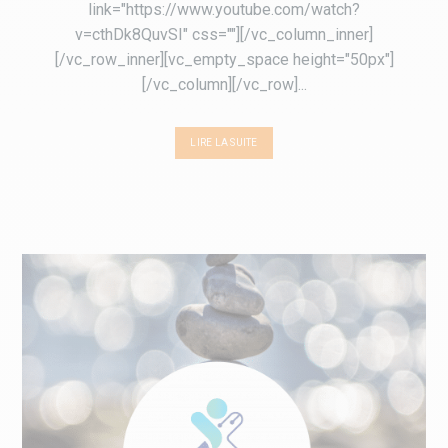
link="https://www.youtube.com/watch?
v=cthDk8QuvSI" css=""][/vc_column_inner]
[/vc_row_inner][vc_empty_space height="50px"]
[/vc_column][/vc_row]...
LIRE LA SUITE