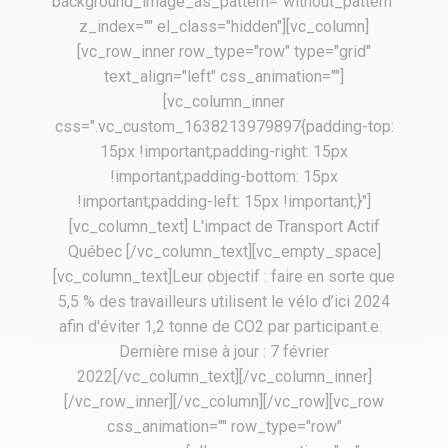
background_image_as_pattern="without_pattern"
z_index="" el_class="hidden"][vc_column]
[vc_row_inner row_type="row" type="grid"
text_align="left" css_animation=""]
[vc_column_inner
css=".vc_custom_1638213979897{padding-top:
15px !important;padding-right: 15px
!important;padding-bottom: 15px
!important;padding-left: 15px !important;}"]
[vc_column_text] L'impact de Transport Actif
Québec [/vc_column_text][vc_empty_space]
[vc_column_text]Leur objectif : faire en sorte que
5,5 % des travailleurs utilisent le vélo d’ici 2024
afin d'éviter 1,2 tonne de CO2 par participant.e.
Dernière mise à jour : 7 février
2022[/vc_column_text][/vc_column_inner]
[/vc_row_inner][/vc_column][/vc_row][vc_row
css_animation="" row_type="row"