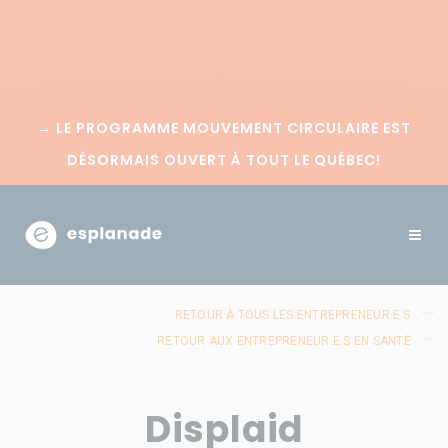
→
LE PROGRAMME MOUVEMENT CIRCULAIRE EST
DÉSORMAIS OUVERT À TOUT LE QUÉBEC!
RETOUR À TOUS LES ENTREPRENEUR.E.S
RETOUR AUX ENTREPRENEUR.E.S EN SANTÉ
Displaid