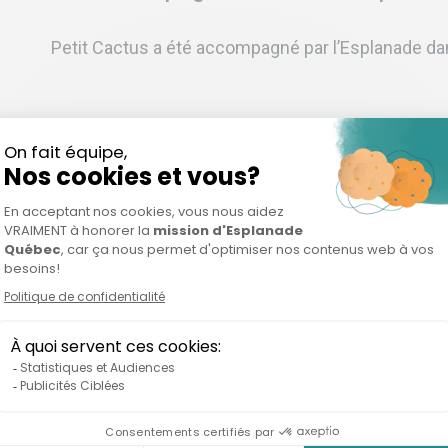
Petit Cactus a été accompagné par l’Esplanade da
Secteur
Entrepreneur.e.s
Santé
Alain Simard et Alexan
Landry