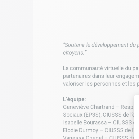
”Soutenir le développement du pa
citoyens.”
La communauté virtuelle du pa
partenaires dans leur engagem
valoriser les personnes et les p
L’équipe:
Geneviève Chartrand – Respons
Sociaux (EP3S), CIUSSS de l’est
Isabelle Bourassa – CIUSSS de l
Elodie Durmoy – CIUSSS de l’est
Vanessa Chenel – CIUSSS de l’e