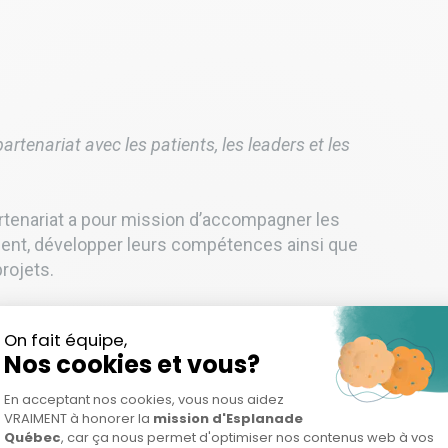
rtenariat avec les patients, les leaders et les
rtenariat a pour mission d’accompagner les
ent, développer leurs compétences ainsi que
rojets.
able de l’Espace Partenariat en Santé et Services
 de l’île de Montréal
’est de l’île de Montréal
 de l’île de Montréal
st de l’île de Montréal