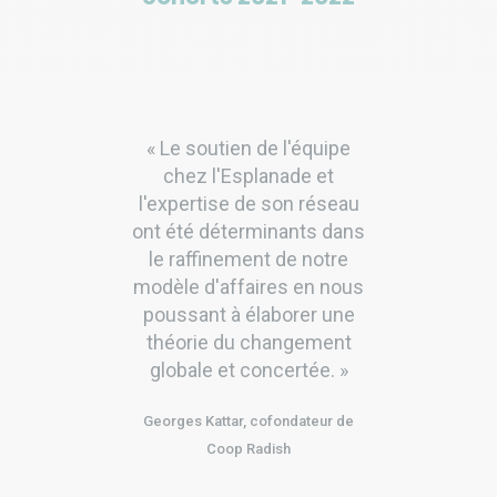
ial,
« Le soutien de l'équipe
« L
e,
chez l'Esplanade et
pe
ipe
l'expertise de son réseau
 de
ont été déterminants dans
co
ent
le raffinement de notre
en
modèle d'affaires en nous
bé
ais
poussant à élaborer une
ont
agée
théorie du changement
io-
globale et concertée. »
en
'est
d
Georges Kattar, cofondateur de
ui
a
Coop Radish
ne
mes
bec.
cha