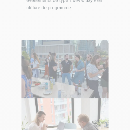
événements
de type «
demo day
»
en
clôture de programme