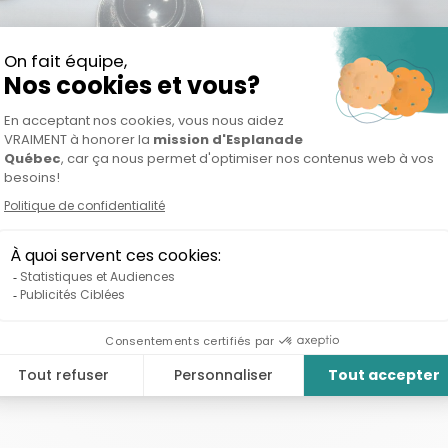
COMMUNAUTAIRE: PLUS
 PROPULSÉS EN 3 ANS À
ESPLANADE
es cohortes, des projets entrepreneuriaux traitant de ces
mière ligne, que nous avons réalisé l’importance d’offri
ateforme pour les aider....
LIRE LA SUITE