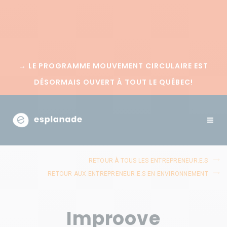
→
LE PROGRAMME MOUVEMENT CIRCULAIRE EST
DÉSORMAIS OUVERT À TOUT LE QUÉBEC!
RETOUR À TOUS LES ENTREPRENEUR.E.S
RETOUR AUX ENTREPRENEUR.E.S EN ENVIRONNEMENT
Improove