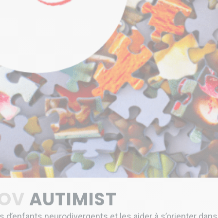
NOV
AUTIMIST
s d’enfants neurodivergents et les aider à s’orienter dans