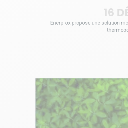
16 D
Enerprox propose une solution mod
thermopom