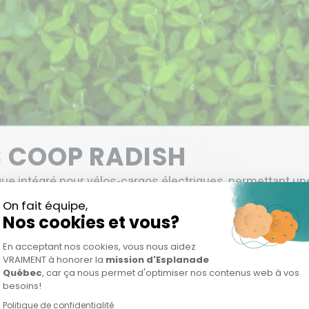
C
COOP RADISH
ue intégré pour vélos-cargos électriques, permettant un
epas efficace et sans émissions....
LIRE LA SUITE