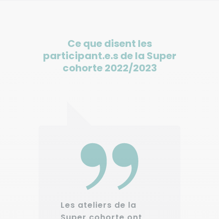
Ce que disent les
participant.e.s de la Super
cohorte 2022/2023
Les ateliers de la
a
L
Super cohorte ont
u