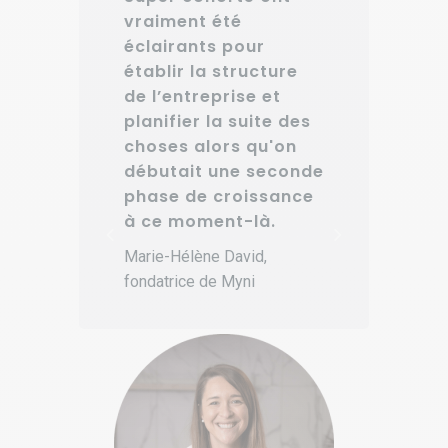
A
vraiment été
e
d
éclairants pour
M
établir la structure
Q
d
de l’entreprise et
n
planifier la suite des
id
cl
choses alors qu'on
o
débutait une seconde
tr
phase de croissance
p
e
à ce moment-là.
d
p
Marie-Hélène David,
e
fondatrice de Myni
a
tr
m
le
i
c
av
d'
u
Da