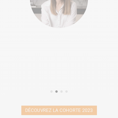
d
l
F
DÉCOUVREZ LA COHORTE 2023