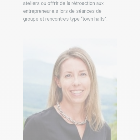
ateliers ou offrir de la rétroaction aux
entrepreneur.e.s lors de séances de
groupe et rencontres type “town halls”.
t,
h,
Stratégie et partenariats