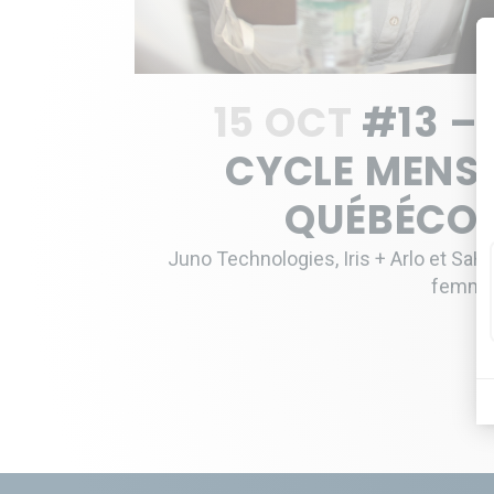
15 OCT
#13 –
CYCLE MENST
QUÉBÉCOI
Juno Technologies, Iris + Arlo et Sa
femmes 