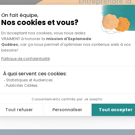
 SANTÉ DES FEMMES ET
RUEL : 3 ENTREPRISES
SES QUI INNOVENT
Hera proposent des solutions innovantes pour la santé de
et leur cycle menstruel...
LIRE LA SUITE