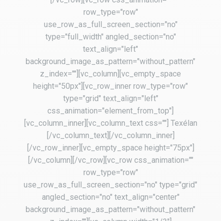
row_type="row"
use_row_as_full_screen_section="no"
type="full_width" angled_section="no"
text_align="left"
background_image_as_pattern="without_pattern"
z_index=""][vc_column][vc_empty_space
height="50px"][vc_row_inner row_type="row"
type="grid" text_align="left"
css_animation="element_from_top"]
[vc_column_inner][vc_column_text css=""] Texélan
[/vc_column_text][/vc_column_inner]
[/vc_row_inner][vc_empty_space height="75px"]
[/vc_column][/vc_row][vc_row css_animation=""
row_type="row"
use_row_as_full_screen_section="no" type="grid"
angled_section="no" text_align="center"
background_image_as_pattern="without_pattern"