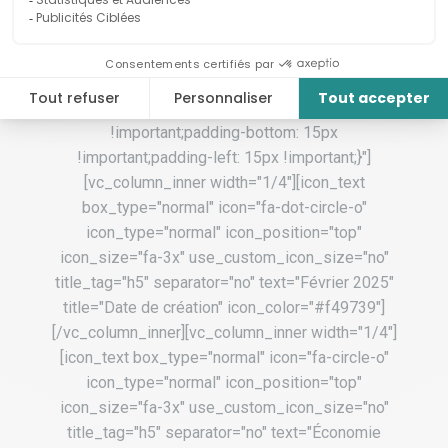
height="50px"][vc_row_inner row_type="row"
type="grid" text_align="left"
css_animation="element_from_top"
css=".vc_custom_1637612660313{padding-top:
15px !important;padding-right: 15px
!important;padding-bottom: 15px
!important;padding-left: 15px !important;}"]
[vc_column_inner width="1/4"][icon_text
box_type="normal" icon="fa-dot-circle-o"
icon_type="normal" icon_position="top"
icon_size="fa-3x" use_custom_icon_size="no"
title_tag="h5" separator="no" text="Février 2025"
title="Date de création" icon_color="#f49739"]
[/vc_column_inner][vc_column_inner width="1/4"]
[icon_text box_type="normal" icon="fa-circle-o"
icon_type="normal" icon_position="top"
icon_size="fa-3x" use_custom_icon_size="no"
title_tag="h5" separator="no" text="Économie