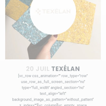
20 JUIL
TEXÉLAN
[vc_row css_animation="" row_type="row"
use_row_as_full_screen_section="no"
type="full_width" angled_section="no"
text_align="left"
background_image_as_pattern="without_pattern"
z_index=""][vc_column][vc_empty_space