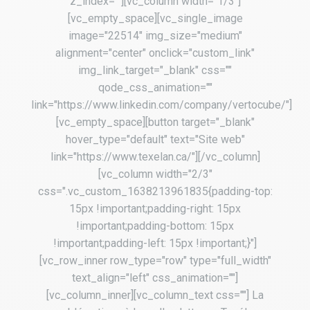
z_index=""][vc_column width="1/3"]
[vc_empty_space][vc_single_image
image="22514" img_size="medium"
alignment="center" onclick="custom_link"
img_link_target="_blank" css=""
qode_css_animation=""
link="https://www.linkedin.com/company/vertocube/"]
[vc_empty_space][button target="_blank"
hover_type="default" text="Site web"
link="https://www.texelan.ca/"][/vc_column]
[vc_column width="2/3"
css=".vc_custom_1638213961835{padding-top:
15px !important;padding-right: 15px
!important;padding-bottom: 15px
!important;padding-left: 15px !important;}"]
[vc_row_inner row_type="row" type="full_width"
text_align="left" css_animation=""]
[vc_column_inner][vc_column_text css=""] La