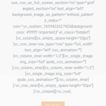
use_row_as_full_screen_section="no" type="grid"
angled_section="no" text_align="left"
background_image_as_pattern="without_pattern"
z_index=""
css=".vc_custom_1639422627426{background-
color: #ffffff !important;}" el_class="hidden"]
[vc_column][vc_empty_space height="50px"]
[vc_row_inner row_type="row" type="full_width"
text_align="left" css_animation=""]
[vc_column_inner width="1/2"][vc_single_image
img_size="full" qode_css_animation=""]
[/vc_column_inner][vc_column_inner width="1/2"]
[vc_single_image img_size="full"
qode_css_animation=""][/vc_column_inner]
[/vc_row_inner][vc_empty_space height="50px"]
[/vc_column][/vc_row]...
LIRE LA SUITE