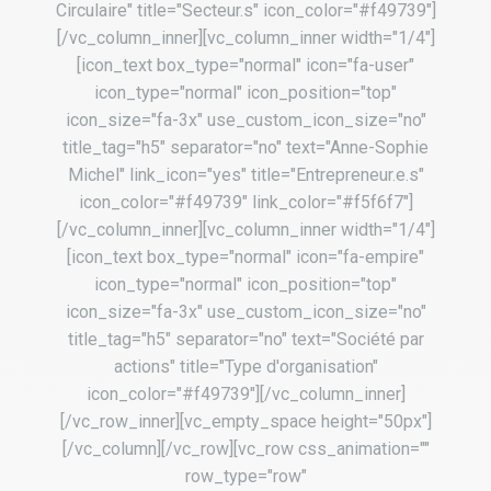
Circulaire" title="Secteur.s" icon_color="#f49739"]
[/vc_column_inner][vc_column_inner width="1/4"]
[icon_text box_type="normal" icon="fa-user"
icon_type="normal" icon_position="top"
icon_size="fa-3x" use_custom_icon_size="no"
title_tag="h5" separator="no" text="Anne-Sophie
Michel" link_icon="yes" title="Entrepreneur.e.s"
icon_color="#f49739" link_color="#f5f6f7"]
[/vc_column_inner][vc_column_inner width="1/4"]
[icon_text box_type="normal" icon="fa-empire"
icon_type="normal" icon_position="top"
icon_size="fa-3x" use_custom_icon_size="no"
title_tag="h5" separator="no" text="Société par
actions" title="Type d'organisation"
icon_color="#f49739"][/vc_column_inner]
[/vc_row_inner][vc_empty_space height="50px"]
[/vc_column][/vc_row][vc_row css_animation=""
row_type="row"