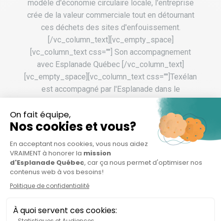
modèle d'économie circulaire locale, l'entreprise
crée de la valeur commerciale tout en détournant
ces déchets des sites d'enfouissement.
[/vc_column_text][vc_empty_space]
[vc_column_text css=""] Son accompagnement
avec Esplanade Québec [/vc_column_text]
[vc_empty_space][vc_column_text css=""]Texélan
est accompagné par l'Esplanade dans le
programme Mouvement
Circulaire[/vc_column_text][/vc_column_inner]
[/vc_row_inner][vc_empty_space][/vc_column]
[/vc_row][vc_row css_animation=""
row_type="row"
use_row_as_full_screen_section="no"
type="full_width" angled_section="no"
text_align="left"
background_image_as_pattern="without_pattern"
z_index=""][vc_column][vc_empty_space