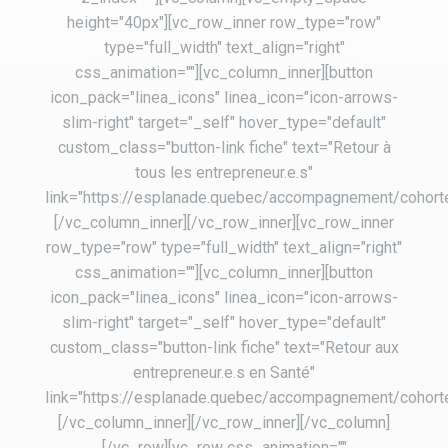
height="40px"][vc_row_inner row_type="row"
type="full_width" text_align="right"
css_animation=""][vc_column_inner][button
icon_pack="linea_icons" linea_icon="icon-arrows-
slim-right" target="_self" hover_type="default"
custom_class="button-link fiche" text="Retour à
tous les entrepreneur.e.s"
link="https://esplanade.quebec/accompagnement/cohort
[/vc_column_inner][/vc_row_inner][vc_row_inner
row_type="row" type="full_width" text_align="right"
css_animation=""][vc_column_inner][button
icon_pack="linea_icons" linea_icon="icon-arrows-
slim-right" target="_self" hover_type="default"
custom_class="button-link fiche" text="Retour aux
entrepreneur.e.s en Santé"
link="https://esplanade.quebec/accompagnement/cohort
[/vc_column_inner][/vc_row_inner][/vc_column]
[/vc_row][vc_row css_animation=""