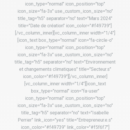
icon_type="normal" icon_position="top"
icon_size="fa-3x" use_custom_icon_size="no"
title_tag="h5" separator="no" text="Mars 2024"
title="Date de création" icon_color="#f49739"]
[/vc_column_inner][vc_column_inner width="1/4"]
[icon_text box_type="normal" icon="fa-circle-o"
icon_type="normal" icon_position="top"
icon_size="fa-3x" use_custom_icon_size="no"
title_tag="h5" separator="no" text="Environnement
et changements climatiques" title="Secteur.s"
icon_color="#f49739"][/vc_column_inner]
[vc_column_inner width="1/4"][icon_text
box_type="normal" icon="fa-user"
icon_type="normal" icon_position="top"
icon_size="fa-3x" use_custom_icon_size="no"
title_tag="h5" separator="no" text="Isabelle
Perrier" link_icon="yes" title="Entrepreneur.e.s"
icon_color="#f49739" link_color="#f5f6f7"]