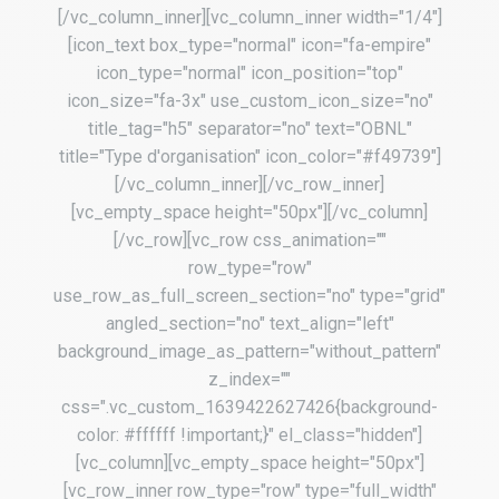
[/vc_column_inner][vc_column_inner width="1/4"]
[icon_text box_type="normal" icon="fa-empire"
icon_type="normal" icon_position="top"
icon_size="fa-3x" use_custom_icon_size="no"
title_tag="h5" separator="no" text="OBNL"
title="Type d'organisation" icon_color="#f49739"]
[/vc_column_inner][/vc_row_inner]
[vc_empty_space height="50px"][/vc_column]
[/vc_row][vc_row css_animation=""
row_type="row"
use_row_as_full_screen_section="no" type="grid"
angled_section="no" text_align="left"
background_image_as_pattern="without_pattern"
z_index=""
css=".vc_custom_1639422627426{background-
color: #ffffff !important;}" el_class="hidden"]
[vc_column][vc_empty_space height="50px"]
[vc_row_inner row_type="row" type="full_width"