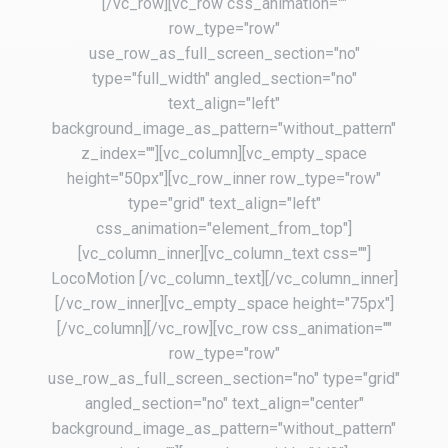
[/vc_row][vc_row css_animation=""
row_type="row"
use_row_as_full_screen_section="no"
type="full_width" angled_section="no"
text_align="left"
background_image_as_pattern="without_pattern"
z_index=""][vc_column][vc_empty_space
height="50px"][vc_row_inner row_type="row"
type="grid" text_align="left"
css_animation="element_from_top"]
[vc_column_inner][vc_column_text css=""]
LocoMotion [/vc_column_text][/vc_column_inner]
[/vc_row_inner][vc_empty_space height="75px"]
[/vc_column][/vc_row][vc_row css_animation=""
row_type="row"
use_row_as_full_screen_section="no" type="grid"
angled_section="no" text_align="center"
background_image_as_pattern="without_pattern"