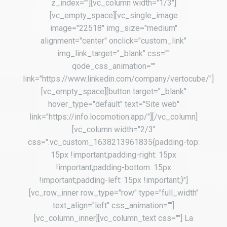
z_index=""][vc_column width="1/3"]
[vc_empty_space][vc_single_image
image="22518" img_size="medium"
alignment="center" onclick="custom_link"
img_link_target="_blank" css=""
qode_css_animation=""
link="https://www.linkedin.com/company/vertocube/"]
[vc_empty_space][button target="_blank"
hover_type="default" text="Site web"
link="https://info.locomotion.app/"][/vc_column]
[vc_column width="2/3"
css=".vc_custom_1638213961835{padding-top:
15px !important;padding-right: 15px
!important;padding-bottom: 15px
!important;padding-left: 15px !important;}"]
[vc_row_inner row_type="row" type="full_width"
text_align="left" css_animation=""]
[vc_column_inner][vc_column_text css=""] La