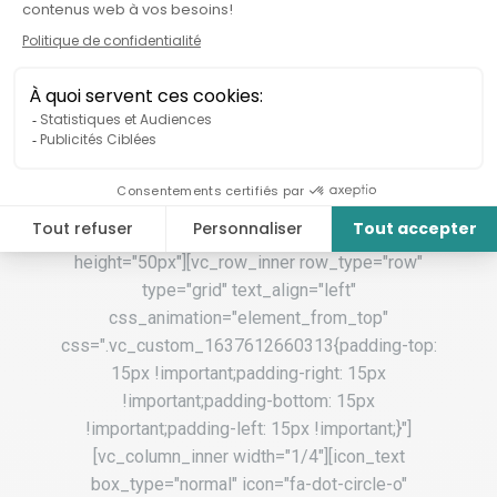
Transformation [/vc_column_text]
[/vc_column_inner][/vc_row_inner]
[vc_empty_space][/vc_column][/vc_row][vc_row
css_animation="" row_type="row"
use_row_as_full_screen_section="no"
type="full_width" angled_section="no"
text_align="left"
background_image_as_pattern="without_pattern"
z_index=""][vc_column][vc_empty_space
height="50px"][vc_row_inner row_type="row"
type="grid" text_align="left"
css_animation="element_from_top"
css=".vc_custom_1637612660313{padding-top:
15px !important;padding-right: 15px
!important;padding-bottom: 15px
!important;padding-left: 15px !important;}"]
[vc_column_inner width="1/4"][icon_text
box_type="normal" icon="fa-dot-circle-o"