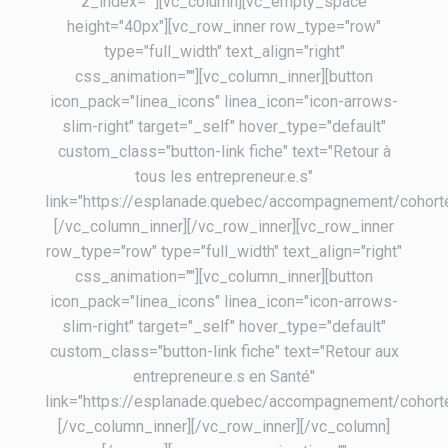
z_index=""][vc_column][vc_empty_space
height="40px"][vc_row_inner row_type="row"
type="full_width" text_align="right"
css_animation=""][vc_column_inner][button
icon_pack="linea_icons" linea_icon="icon-arrows-
slim-right" target="_self" hover_type="default"
custom_class="button-link fiche" text="Retour à
tous les entrepreneur.e.s"
link="https://esplanade.quebec/accompagnement/cohort
[/vc_column_inner][/vc_row_inner][vc_row_inner
row_type="row" type="full_width" text_align="right"
css_animation=""][vc_column_inner][button
icon_pack="linea_icons" linea_icon="icon-arrows-
slim-right" target="_self" hover_type="default"
custom_class="button-link fiche" text="Retour aux
entrepreneur.e.s en Santé"
link="https://esplanade.quebec/accompagnement/cohort
[/vc_column_inner][/vc_row_inner][/vc_column]