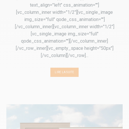
text_align="left" css_animation=""]
[vc_column_inner width="1/2"][vc_single_image
img_size="full" qode_css_animation=""]
[/vc_column_inner][vc_column_inner width="1/2"]
[vc_single_image img_size="full"
qode_css_animation=""][/vc_column_inner]
[/vc_row_inner][vc_empty_space height="50px"]
[/vc_column][/vc_row]...
LIRE LA SUITE