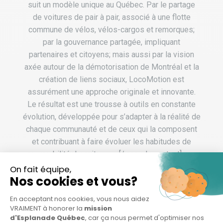
suit un modèle unique au Québec. Par le partage
de voitures de pair à pair, associé à une flotte
commune de vélos, vélos-cargos et remorques;
par la gouvernance partagée, impliquant
partenaires et citoyens; mais aussi par la vision
axée autour de la démotorisation de Montréal et la
création de liens sociaux, LocoMotion est
assurément une approche originale et innovante.
Le résultat est une trousse à outils en constante
évolution, développée pour s’adapter à la réalité de
chaque communauté et de ceux qui la composent
et contribuant à faire évoluer les habitudes de
mobilité des citoyens.[/vc_column_text]
[vc_empty_space][vc_column_text css=""] Son
accompagnement avec Esplanade Québec
[/vc_column_text][vc_empty_space]
[vc_column_text css=""]LocoMotion est
accompagné par l'Esplanade dans le programme