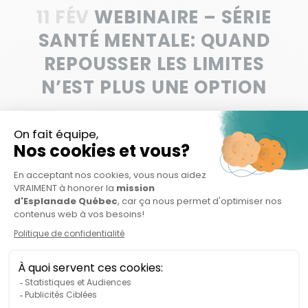
11 FÉV
WEBINAIRE – SÉRIE
SANTÉ MENTALE: QUAND
REPOUSSER LES LIMITES
N’EST PLUS UNE OPTION
CONTACT
914 rue Notre-Dame Ouest, bureau 204
Montréal, QC H3C 1J9
info@esplanade.quebec