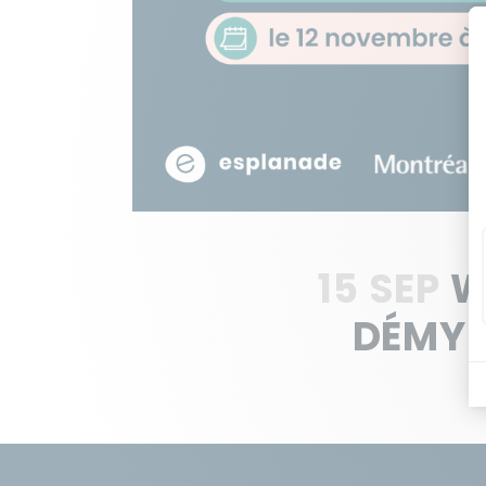
15 SEP
W
DÉMYS