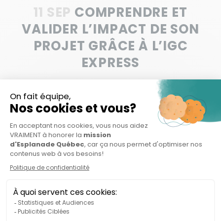
11 SEP
COMPRENDRE ET
VALIDER L’IMPACT DE SON
PROJET GRÂCE À L’IGC
EXPRESS
CONTACT
914 rue Notre-Dame Ouest, bureau 204
Montréal, QC H3C 1J9
info@esplanade.quebec