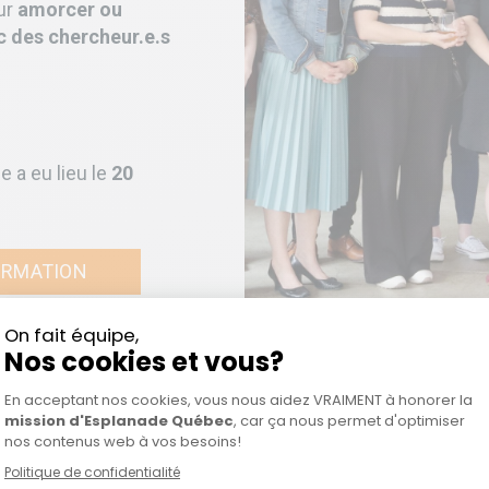
ur
amorcer ou
 des chercheur.e.s
e a eu lieu le
20
ORMATION
Lauréat.e.s de l’édition 2025 a