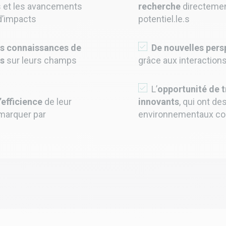
és et les avancements
recherche
directement
d’impacts
potentiel.le.s
es connaissances de
De nouvelles pers
es
sur leurs champs
grâce aux interactions
L’
opportunité de t
’efficience
de leur
innovants
, qui ont d
émarquer par
environnementaux co