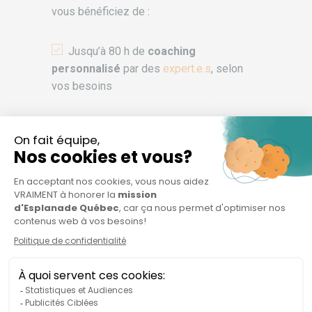
vous bénéficiez de :
Jusqu’à 80 h de
coaching
personnalisé
par des
expert.e.s
, selon
vos besoins
L’accès à un
réseau
d’investisseur.e.s
sensibles à l’impact
L’accès aux partenaires privilégiés de
l’Esplanade pour préparer des
projets
pilotes
ou
vitrines
(
possibilité d’entente
avec le CIUSSS du Centre-Sud-de-l’Île-de-
Montréal
pour cette édition)
Des
formations et ressources
accessibles en tout temps au moyen