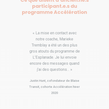
Ce que disent d’ancien.ne.s
participant.e.s du
programme Accélération
ateur
« La mise en contact avec
« 
notre coache, Marieke
ex
chs
Tremblay a été un des plus
dé
oir
gros atouts du programme de
de
 nous
L’Esplanade. Je lui envoie
soc
x
encore des messages quand
ont
j’ai des questions… »
L'E
e
aid
Justin Hunt, cofondateur de Blaise
te
Transit, cohorte Accélération hiver
j
2020
pro
gies
app
tion
r