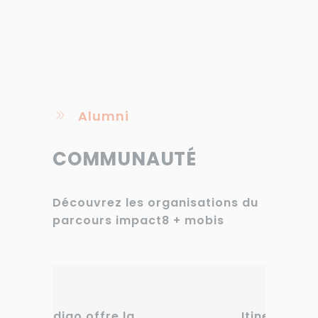
Alumni
COMMUNAUTÉ
Découvrez les organisations du
parcours impact8 + mobis
Itinerum adopte une
Cour