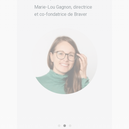
»
Mar
Marie-Lou Gagnon, directrice
com
teur
diri
et co-fondatrice de Braver
mieu
mes
Cimo
et 