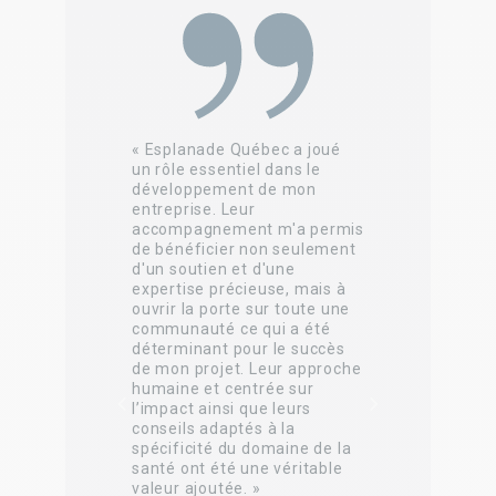
é
« Esplanade Québec a joué
« Ph
os
un rôle essentiel dans le
visa
trés
développement de mon
orth
entreprise. Leur
pré
accompagnement m'a permis
Qué
ail
de bénéficier non seulement
acc
ns.
d'un soutien et d'une
perm
expertise précieuse, mais à
miss
,
ouvrir la porte sur toute une
stra
communauté ce qui a été
not
 et
déterminant pour le succès
été 
de mon projet. Leur approche
atel
humaine et centrée sur
d'a
e
l’impact ainsi que leurs
coac
us
conseils adaptés à la
perm
e
spécificité du domaine de la
conc
santé ont été une véritable
com
 une
valeur ajoutée. »
grâ